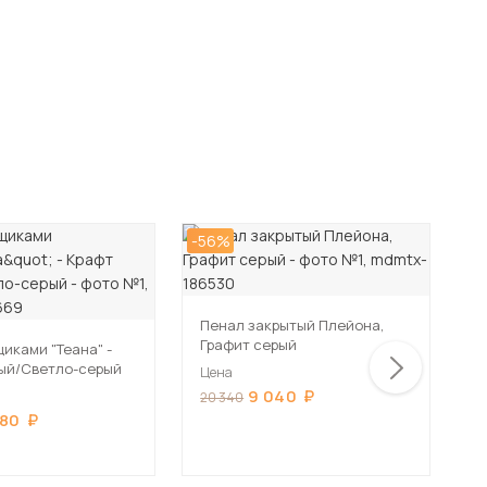
-56%
-5
Пенал закрытый Плейона,
П
Графит серый
Д
щиками "Теана" -
ый/Светло-серый
Цена
Ц
9 040
20 340
2
580