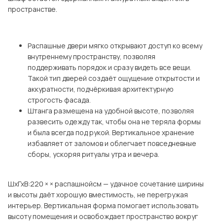
пространстве.
Распашные двери мягко открывают доступ ко всему
внутреннему пространству, позволяя
поддерживать порядок и сразу видеть все вещи.
Такой тип дверей создаёт ощущение открытости и
аккуратности, подчёркивая архитектурную
строгость фасада.
Штанга размещена на удобной высоте, позволяя
развесить одежду так, чтобы она не теряла формы
и была всегда под рукой. Вертикальное хранение
избавляет от заломов и облегчает повседневные
сборы, ускоряя ритуалы утра и вечера.
ШхГхВ:220 × × распашнойсм — удачное сочетание ширины
и высоты даёт хорошую вместимость, не перегружая
интерьер. Вертикальная форма помогает использовать
высоту помещения и освобождает пространство вокруг