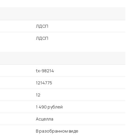
ЛДСП
ЛДСП
tx-98214
1214775
12
1 490 рублей
Асцелла
В разобранном виде