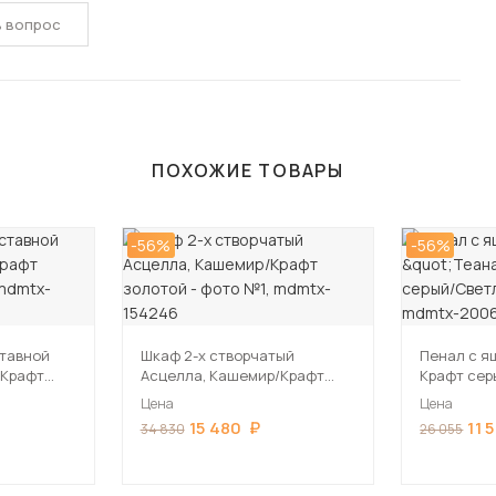
ь вопрос
ПОХОЖИЕ ТОВАРЫ
-56%
-56%
ставной
Шкаф 2-х створчатый
Пенал с я
/Крафт
Асцелла, Кашемир/Крафт
Крафт сер
золотой
Цена
Цена
15 480
11 
34 830
26 055