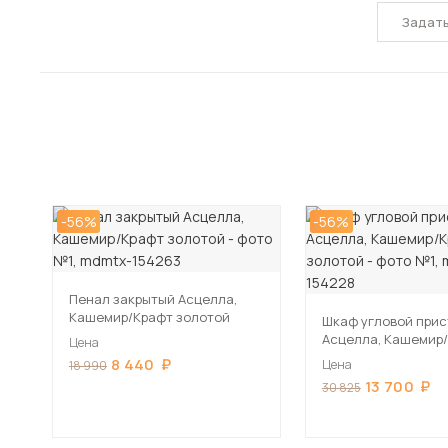
Задат
-56%
-56%
Пенал закрытый Асцелла,
Кашемир/Крафт золотой
Шкаф угловой при
Асцелла, Кашемир
Цена
золотой
8 440
Цена
18 990
13 700
30 825