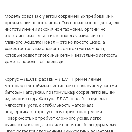
Посмотреть все шкафы
Посмотреть все кровати
Модель создана с учётом современных требований к
мотреть все кухни и столовые группы
организации пространства. Она словно воплощает идею
Все товары распродажи
Посмотреть все диваны
чистоты линий и лаконичной гармонии, органично
вплетаясь в интерьер и не отвлекая внимание от
главного. Асцелла Пенал — это не просто шкаф, а
Посмотреть всю
самостоятельный элемент архитектуры комнаты,
который задаёт спокойный ритм и визуальную лёгкость
даже на небольшой площади.
Корпус — ЛДСП; фасады — ЛДСП. Применяемые
материалы устойчивы к истиранию, солнечному свету и
бытовым нагрузкам, поэтому шкаф сохраняет внешний
вид многие годы. Фактура ЛДСП создаёт ощущение
мягкости и уюта, а стабильность материала
поддерживает строгую геометрию конструкции.
Поверхность не требует сложного ухода, легко
очищается и всегда выглядит опрятно, благодаря чему
шкаф остаётся сдержанным и аккуратным акцентом в