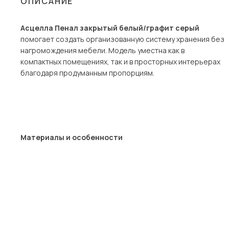
ОПИСАНИЕ
Столы и стулья
Асцелла Пенал закрытый белый/графит серый
Шкафы и стеллажи
Пос
помогает создать организованную систему хранения без
Комоды и тумбы
нагромождения мебели. Модель уместна как в
компактных помещениях, так и в просторных интерьерах
Вешалки и обувницы
благодаря продуманным пропорциям.
Гарнитуры
Материалы и особенности