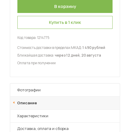
Купить в 1 клик
Код товара:
1214775
 мебель для гостиных
Стоимость доставки в пределах МКАД:
1 490 рублей
Ближайшая доставка:
через 12 дней, 20 августа
Оплата при получении
Фотографии
Описание
Характеристики
Преимущества
Доставка, оплата и сборка