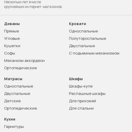
Несколько лет в числе
крупнейших интернет-магазинов
Диваны
Кровати
Прямые
Односпальные
Угловые
Полутороспальные
Кушетки
Двуспальные
Софы
С подъемным механизмом
Механизм аккордеон
Ортопедические
Матрасы
Шкафы
Односпальные
Шкафы-купе
Двуспальные
Распашные шкафы
Детские
Для прихожей
Ортопедические
Для спальни
Кухни
Гарнитуры