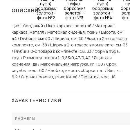
Столы и стулья
ОПИСАНИЕ
Шкафы и стеллажи
Пос
Цвет: бордовый / Цвет каркаса: золотой / Материал
Комоды и тумбы
каркаса: металл / Материал сиденья: ткань / Высота, см:
Вешалки и обувницы
44 / Глубина, см: 40 / Ширина, см: 40 / Высота 2-о товара в
Гарнитуры
комплекте, см: 38 / Ширина 2-о товара в комплекте, см: 33
/ Глубина 2-о товара в комплекте, см: 33 / Форма пуфа:
круг / Размер упаковки 1: 0,83/0,47/0,42 / Ящик для
хранения: да / Максимальная нагрузка, кг: 100 / Срок
службы, мес.: 60 / Необходимость сборки: нет / Вес, кг:
6.2 / Страна производства: Китай / Гарантия, мес.: 18
ХАРАКТЕРИСТИКИ
РАЗМЕРЫ