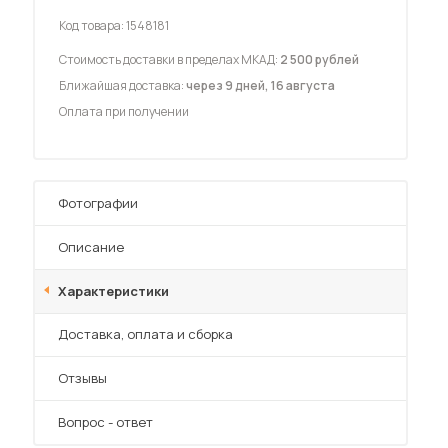
Код товара:
1548181
Стоимость доставки в пределах МКАД:
2 500 рублей
Ближайшая доставка:
через 9 дней, 16 августа
Оплата при получении
 мебель для гостиных
Фотографии
Описание
Характеристики
Преимущества
Доставка, оплата и сборка
Отзывы
Вопрос - ответ