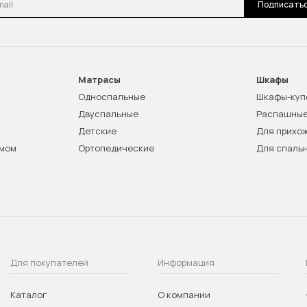
Подписать
Матрасы
Шкафы
Односпальные
Шкафы-куп
Двуспальные
Распашны
Детские
Для прихо
змом
Ортопедические
Для спаль
Для покупателей
Информация
Каталог
О компании