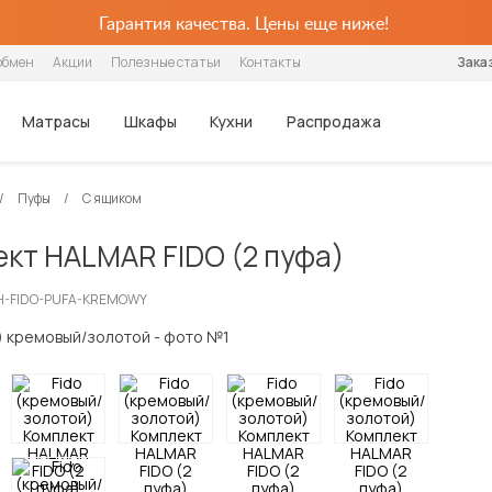
Гарантия качества. Цены еще ниже!
обмен
Акции
Полезные статьи
Контакты
Зака
Матрасы
Шкафы
Кухни
Распродажа
Пуфы
С ящиком
Шкафы
Столики и 
Популярные категории
Популярные категории
Популярные категории
Популярные категории
По стилю
Хранение
По цене
Для детей
Для детей
По назначению
Столовые группы
Кухонные гарнитуры
ект HALMAR FIDO (2 пуфа)
Распашные
Журнальные 
Ортопедические
Интерьерные
Беспружинные
Угловые
Современные
Шкафы
Недорогие
Детские
Детские матрасы
Для одежды
Обеденные столы
Кухонные гарнитуры
Шкафы-купе
Столы-транс
Из искусственной кожи
Каркасные
Пружинные
Плательные
Классические
Угловые шкафы
Дорогие
Двухъярусные
Детские наматрасники
Для посуды
Столы-трансформеры
Стулья
CH-FIDO-PUFA-KREMOWY
Стеллажи
С ящиками
С мягкой обивкой
Ортопедические
Серванты для посуды
Прованс
Шкафы-купе
Для книг
Кухонные стулья
Готовые кухни
Тумбы под те
В стиле лофт
С подъёмным механизмом
Шкафы-витрины
Настенные полки
Табуреты
Модульные кухни
Диваны-кровати
Диваны-кровати
Шкафы-купе с зеркалами
Стеллажи
Барные стулья
Прямые кухни
Box Spring
Кухонные диваны
Угловые кухни
Раскладушки
Кухонные уголки
Дешевые кухни
Готовые обеденные группы
Посмотреть все матрасы