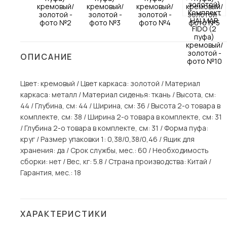
Столы и стулья
Шкафы и стеллажи
Пос
Комоды и тумбы
ОПИСАНИЕ
Вешалки и обувницы
Гарнитуры
Цвет: кремовый / Цвет каркаса: золотой / Материал
каркаса: металл / Материал сиденья: ткань / Высота, см:
44 / Глубина, см: 44 / Ширина, см: 36 / Высота 2-о товара в
комплекте, см: 38 / Ширина 2-о товара в комплекте, см: 31
/ Глубина 2-о товара в комплекте, см: 31 / Форма пуфа:
круг / Размер упаковки 1: 0,38/0,38/0,46 / Ящик для
хранения: да / Срок службы, мес.: 60 / Необходимость
сборки: нет / Вес, кг: 5.8 / Страна производства: Китай /
Гарантия, мес.: 18
ХАРАКТЕРИСТИКИ