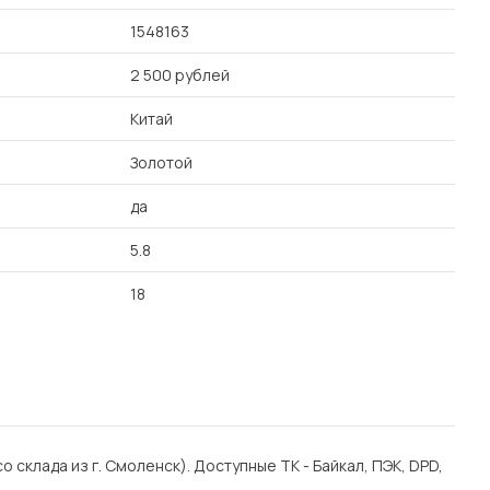
1548163
2 500 рублей
Китай
Золотой
да
5.8
18
со склада из г. Смоленск). Доступные ТК - Байкал, ПЭК, DPD,