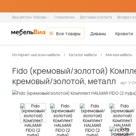
Ваш регион:
Москва
О компании
Доставка и оплата
Возврат и 
Все товары
Диваны
Кровати
Мебель для гостиной
Все диваны
Все кровати
Все матрасы
Все шкафы
Все кухни и столовые группы
Все товары распродажи
Гостиная
ОСНОВНЫЕ КАТЕГОРИИ
Интернет-магазин мебели
Каталог мебели
Мягкая мебель
Гостиные
Спальня
Тип помещения
Ширина кровати
Ширина матраса
Шкафы-купе
Готовые кухни
Мягкая мебель
Вид
По назначению
Назначение
Распашные шкафы
Модульные кухни
Зона сна
Fido (кремовый/золотой) Компл
Кухня
Модульные гостиные
В гостиную
90 см
80 см
2-дверные
Прямые кухни
Диваны
Прямые
Односпальные
Односпальные
1-дверные
Навесные шкафы
Кровати
кремовый/золотой, металл
Стенки
В детскую
140 см
90 см
3-дверные
Угловые кухни
Прямые диваны
Угловые
Полутораспальные
Двуспальные
2-дверные
Напольные тумбы
Односпальные кровати
Прихожая
арт. V-
Настенные полки
В офис
160 см
120 см
4-дверные
Угловые диваны
Кушетки
Двуспальные
3-дверные
Шкафы-пеналы
Двуспальные кровати
Детская
В кафе и рестораны
180 см
140 см
Кресла-кровати
Софы
4-дверные
Шкафы под мойку
Детские кровати
Кабинет
200 см
160 см
Тахты
5-дверные
Матрасы
Кухонные диваны
180 см
Дача
Кухонные уголки
Диваны и кресла
Кровати и матрасы