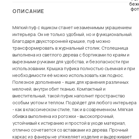
Столы и стулья
ОПИСАНИЕ
Шкафы и стеллажи
Пос
Мягкий пуф с ящиком станет незаменимым украшением
Комоды и тумбы
интерьера. Он не только удобный, но и функциональный.
Вешалки и обувницы
Благодаря двухсторонней крышке, пуф можно
Гарнитуры
трансформировать в журнальный столик. Столешница
выполнена из светлого дерева с бортиками по краям и
вырезными ручками для удобства, и безопасности при
использовании. Крышка пуфика полностью съемная и при
необходимости её можно использовать как поднос.
Полезное дополнение - ящик для хранения различных
мелочей, внутри обит тканью. Компактный и
вместительный, такой пуфик наполнит пространство
особым уютом и теплом. Подойдет для любого интерьера
- как в классическом стиле, так и в современном. Мягкая
обивка выполнена из рогожки - высокопрочный,
устойчивый к истиранию и простой в уходе материал,
отлично сочетается со вставками из дерева. Прочный
каркас из фанеры не утяжеляет изделие и выдерживает