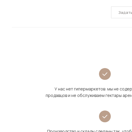
Задат
У нас нет гипермаркетов: мы не сод
продавцов и не обслуживаем гектары аре
Производство и склады сделаны так, что