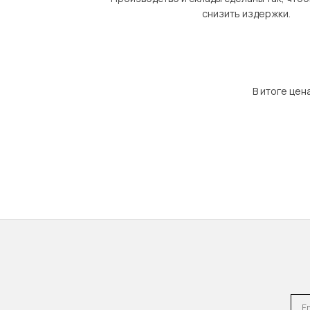
снизить издержки.
В итоге цен
Emai