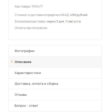
Код товара:
1558477
Стоимость доставки в пределах МКАД:
490 рублей
Ближайшая доставка:
через 3 дня, 11 августа
Оплата при получении
 мебель для гостиных
Фотографии
Описание
Характеристики
Преимущества
Доставка, оплата и сборка
Отзывы
Вопрос - ответ