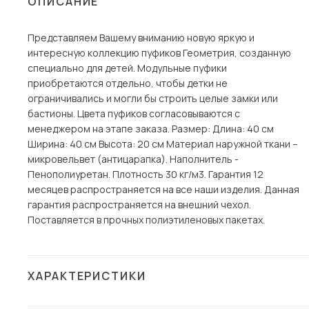
ОПИСАНИЕ
Столы и стулья
Представляем Вашему вниманию новую яркую и
Шкафы и стеллажи
Пос
интересную коллекцию пуфиков Геометрия, созданную
Комоды и тумбы
специально для детей. Модульные пуфики
приобретаются отдельно, чтобы детки не
Вешалки и обувницы
ограничивались и могли бы строить целые замки или
Гарнитуры
бастионы. Цвета пуфиков согласовываются с
менеджером на этапе заказа. Размер: Длина: 40 см
Ширина: 40 см Высота: 20 см Материал наружной ткани –
микровельвет (антицарапка). Наполнитель -
Пенополиуретан. Плотность 30 кг/м3. Гарантия 12
месяцев распространяется на все наши изделия. Данная
гарантия распространяется на внешний чехол.
Поставляется в прочных полиэтиленовых пакетах.
ХАРАКТЕРИСТИКИ