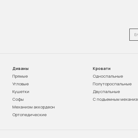
Emai
Диваны
Кровати
Прямые
Односпальные
Угловые
Полутороспальные
Кушетки
Двуспальные
Софы
С подъемным механи
Механизм аккордеон
Ортопедические