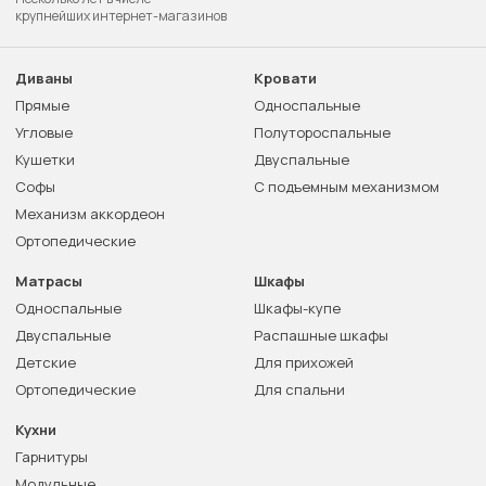
крупнейших интернет-магазинов
Диваны
Кровати
Прямые
Односпальные
Угловые
Полутороспальные
Кушетки
Двуспальные
Софы
С подъемным механизмом
Механизм аккордеон
Ортопедические
Матрасы
Шкафы
Односпальные
Шкафы-купе
Двуспальные
Распашные шкафы
Детские
Для прихожей
Ортопедические
Для спальни
Кухни
Гарнитуры
Модульные