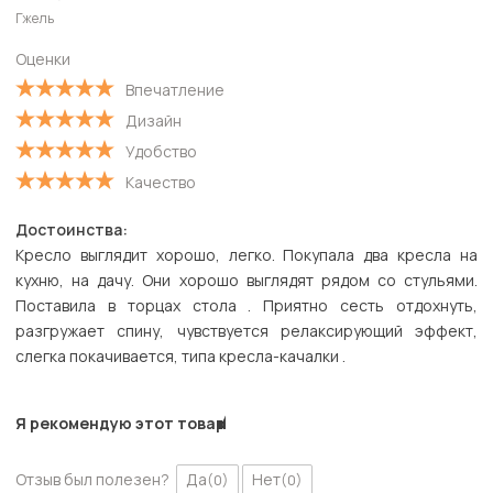
Гжель
Старые
Оценки
С высокой оценкой
Впечатление
С низкой оценкой
Дизайн
Удобство
Качество
Достоинства:
Кресло выглядит хорошо, легко. Покупала два кресла на
кухню, на дачу. Они хорошо выглядят рядом со стульями.
Поставила в торцах стола . Приятно сесть отдохнуть,
разгружает спину, чувствуется релаксирующий эффект,
слегка покачивается, типа кресла-качалки .
Я рекомендую этот товар
Отзыв был полезен?
Да
Нет
(0)
(0)