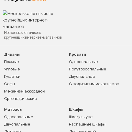
Несколько лет в числе
крупнейших интернет-магазинов
Диваны
Кровати
Прямые
Односпальные
Угловые
Полутороспальные
Кушетки
Двуспальные
Софы
С подъемным механизмом
Механизм аккордеон
Ортопедические
Матрасы
Шкафы
Односпальные
Шкафы-купе
Двуспальные
Распашные шкафы
Детские
Для прихожей