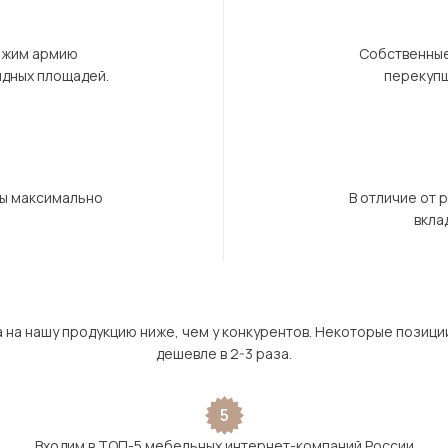
ержим армию
Собственные
ндных площадей.
перекупщ
бы максимально
В отличие от 
вкла
а на нашу продукцию ниже, чем у конкурентов. Некоторые позици
дешевле в 2-3 раза.
5
Входим в ТОП-5 мебельных интернет-компаний России