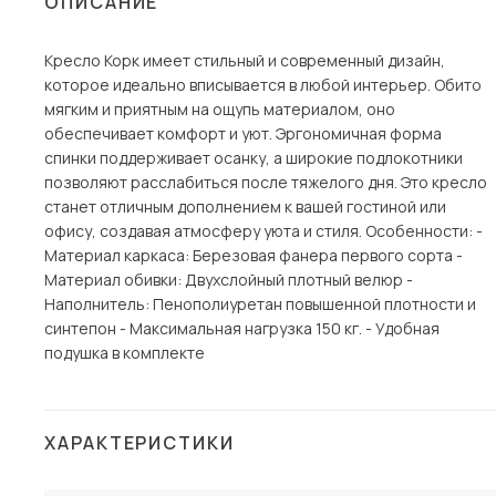
ОПИСАНИЕ
Столы и стулья
Кресло Корк имеет стильный и современный дизайн,
Шкафы и стеллажи
Пос
которое идеально вписывается в любой интерьер. Обито
Комоды и тумбы
мягким и приятным на ощупь материалом, оно
обеспечивает комфорт и уют. Эргономичная форма
Вешалки и обувницы
спинки поддерживает осанку, а широкие подлокотники
Гарнитуры
позволяют расслабиться после тяжелого дня. Это кресло
станет отличным дополнением к вашей гостиной или
офису, создавая атмосферу уюта и стиля. Особенности: -
Материал каркаса: Березовая фанера первого сорта -
Материал обивки: Двухслойный плотный велюр -
Наполнитель: Пенополиуретан повышенной плотности и
синтепон - Максимальная нагрузка 150 кг. - Удобная
подушка в комплекте
ХАРАКТЕРИСТИКИ