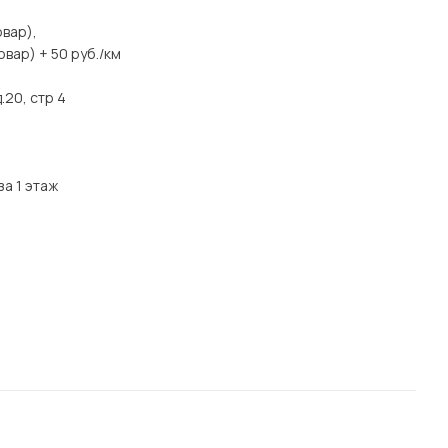
вар),
вар) + 50 руб./км
.20, стр 4
за 1 этаж