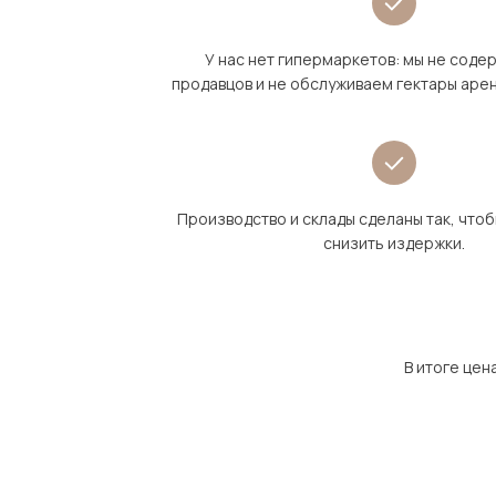
У нас нет гипермаркетов: мы не сод
продавцов и не обслуживаем гектары аре
Производство и склады сделаны так, что
снизить издержки.
В итоге цен