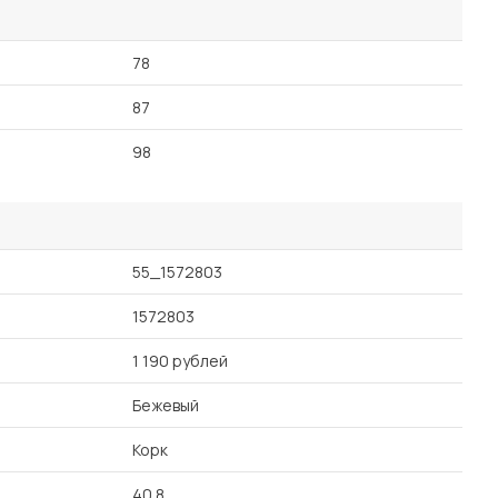
78
87
98
55_1572803
1572803
1 190 рублей
Бежевый
Корк
40.8