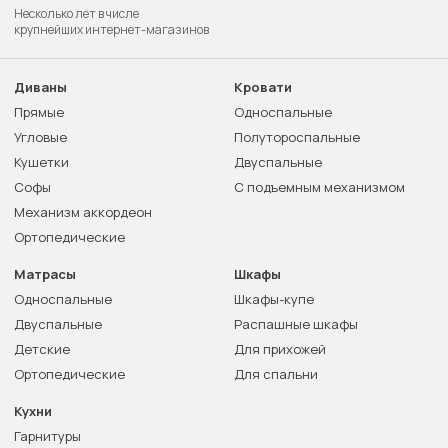
Несколько лет в числе
крупнейших интернет-магазинов
Диваны
Кровати
Прямые
Односпальные
Угловые
Полутороспальные
Кушетки
Двуспальные
Софы
С подъемным механизмом
Механизм аккордеон
Ортопедические
Матрасы
Шкафы
Односпальные
Шкафы-купе
Двуспальные
Распашные шкафы
Детские
Для прихожей
Ортопедические
Для спальни
Кухни
Гарнитуры