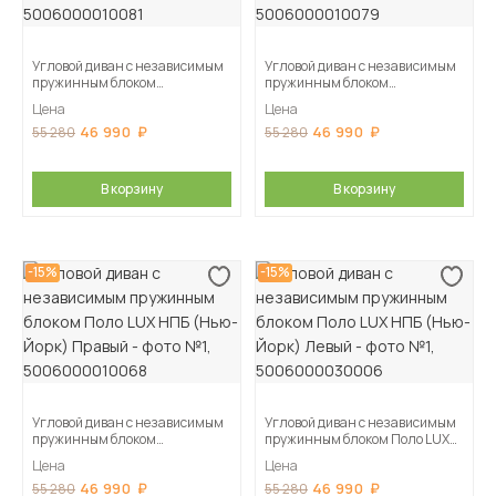
Угловой диван с независимым
Угловой диван с независимым
пружинным блоком
пружинным блоком
Поло LUX НПБ (Нью-Йорк)
Поло LUX НПБ (Нью-Йорк)
Цена
Цена
Правый
Левый
46 990
46 990
55 280
55 280
В корзину
В корзину
-15%
-15%
Угловой диван с независимым
Угловой диван с независимым
пружинным блоком
пружинным блоком Поло LUX
Поло LUX НПБ (Нью-Йорк)
НПБ (Нью-Йорк) Левый
Цена
Цена
Правый
46 990
46 990
55 280
55 280