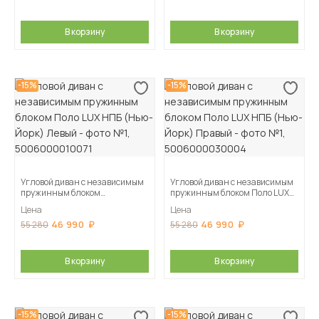
В корзину
В корзину
-15%
-15%
Угловой диван с независимым
Угловой диван с независимым
пружинным блоком
пружинным блоком Поло LUX
Поло LUX НПБ (Нью-Йорк)
НПБ (Нью-Йорк) Правый
Цена
Цена
Левый
46 990
46 990
55 280
55 280
В корзину
В корзину
-15%
-15%