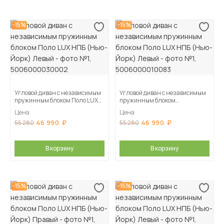
-15%
-15%
Угловой диван с независимым
Угловой диван с независимым
пружинным блоком Поло LUX
пружинным блоком
НПБ (Нью-Йорк) Левый
Поло LUX НПБ (Нью-Йорк)
Цена
Цена
Левый
46 990
46 990
55 280
55 280
В корзину
В корзину
-15%
-15%