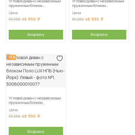
Угловой диван с независимым
Угловой диван с независимым
пружинным блоком
пружинным блоком
Поло LUX НПБ (Нью-Йорк)
Поло LUX НПБ (Нью-Йорк)
Цена
Цена
Левый
Правый
46 990
46 990
55 280
55 280
В корзину
В корзину
-15%
Угловой диван с независимым
пружинным блоком
Поло LUX НПБ (Нью-Йорк)
Цена
Левый
46 990
55 280
В корзину