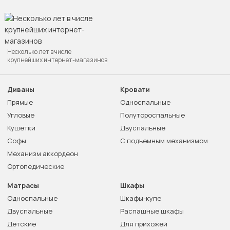
Несколько лет в числе
крупнейших интернет-магазинов
Диваны
Кровати
Прямые
Односпальные
Угловые
Полутороспальные
Кушетки
Двуспальные
Софы
С подъемным механизмом
Механизм аккордеон
Ортопедические
Матрасы
Шкафы
Односпальные
Шкафы-купе
Двуспальные
Распашные шкафы
Детские
Для прихожей