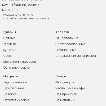
Несколько лет в числе
крупнейших интернет-магазинов
Диваны
Кровати
Прямые
Односпальные
Угловые
Полутороспальные
Кушетки
Двуспальные
Софы
С подъемным механизмом
Механизм аккордеон
Ортопедические
Матрасы
Шкафы
Односпальные
Шкафы-купе
Двуспальные
Распашные шкафы
Детские
Для прихожей
Ортопедические
Для спальни