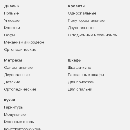
Диваны
Кровати
Прямые
Односпальные
Угловые
Полутороспальные
Кушетки
Двуспальные
Софы
С подъемным механизмом
Механизм аккордеон
Ортопедические
Матрасы
Шкафы
Односпальные
Шкафы-купе
Двуспальные
Распашные шкафы
Детские
Для прихожей
Ортопедические
Для спальни
Кухни
Гарнитуры
Модульные
Кухонные столы
Конструктор кухонь