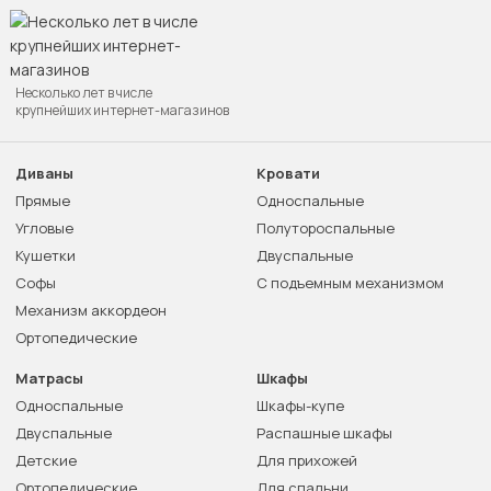
Несколько лет в числе
крупнейших интернет-магазинов
Диваны
Кровати
Прямые
Односпальные
Угловые
Полутороспальные
Кушетки
Двуспальные
Софы
С подъемным механизмом
Механизм аккордеон
Ортопедические
Матрасы
Шкафы
Односпальные
Шкафы-купе
Двуспальные
Распашные шкафы
Детские
Для прихожей
Ортопедические
Для спальни