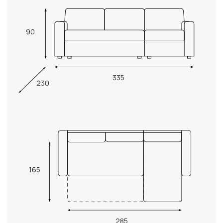
90
335
230
165
285