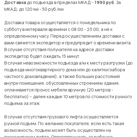
Доставка
до подъезда в пределах МКАД -
1990 руб
. За
МКАД: до 120 км - 50 руб./км
Доставка товара осуществляется с понедельника по
субботу в интервале времени с 08:00 - 23:00, а не к
определенному часу. Перед осуществлением доставки с
вами свяжется экспедитор и предупредит о времени визита.
В случае отсутствия получателя на адресе доставки
экспедитор будет ожидать 15 минут.
В случае невозможности подъезда а/м к месту разгрузки (до
подъезда многоквартирного дома или до калитки/забора
частного домовладения), а также больших расстояний
внутри помещения, обусловленных строением здания,
оплачивается пронос мебели вручную (20 метров -
бесплатно) – далее каждые 10 метров по стоимости ручного
подъема за этаж.
В случае отсутствия грузового лифта осуществляется
ручной подъем. По желанию покупателя, если есть такая
возможность, подъем может быть осуществлен на
пассажирском лифте. Ответственность за рабочее