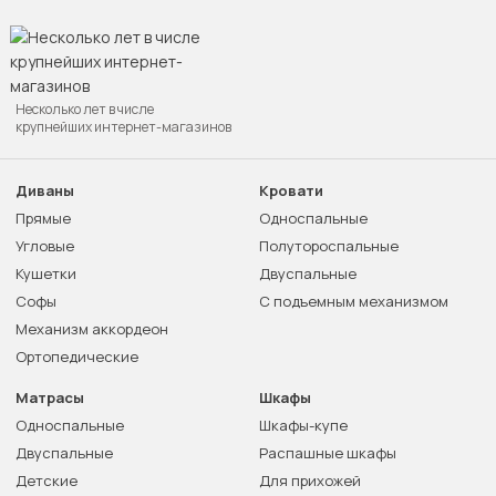
Несколько лет в числе
крупнейших интернет-магазинов
Диваны
Кровати
Прямые
Односпальные
Угловые
Полутороспальные
Кушетки
Двуспальные
Софы
С подъемным механизмом
Механизм аккордеон
Ортопедические
Матрасы
Шкафы
Односпальные
Шкафы-купе
Двуспальные
Распашные шкафы
Детские
Для прихожей