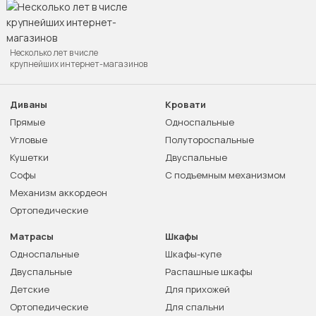
Несколько лет в числе
крупнейших интернет-магазинов
Диваны
Кровати
Прямые
Односпальные
Угловые
Полутороспальные
Кушетки
Двуспальные
Софы
С подъемным механизмом
Механизм аккордеон
Ортопедические
Матрасы
Шкафы
Односпальные
Шкафы-купе
Двуспальные
Распашные шкафы
Детские
Для прихожей
Ортопедические
Для спальни