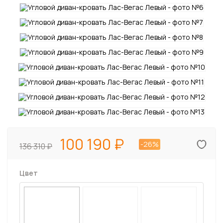
100 190
-26%
136 310
Цвет