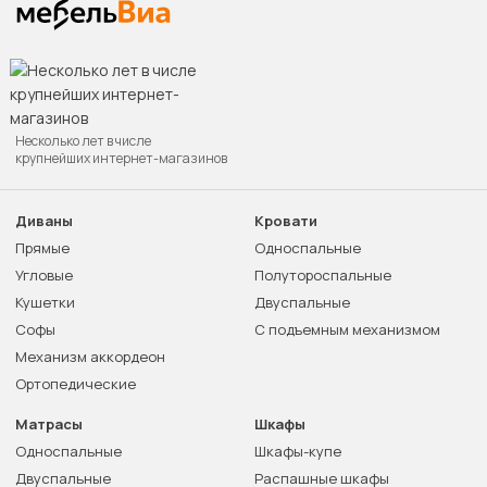
Несколько лет в числе
крупнейших интернет-магазинов
Диваны
Кровати
Прямые
Односпальные
Угловые
Полутороспальные
Кушетки
Двуспальные
Софы
С подъемным механизмом
Механизм аккордеон
Ортопедические
Матрасы
Шкафы
Односпальные
Шкафы-купе
Двуспальные
Распашные шкафы