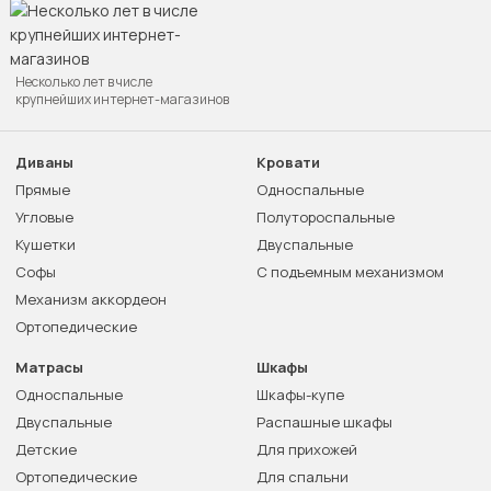
Несколько лет в числе
крупнейших интернет-магазинов
Диваны
Кровати
Прямые
Односпальные
Угловые
Полутороспальные
Кушетки
Двуспальные
Софы
С подъемным механизмом
Механизм аккордеон
Ортопедические
Матрасы
Шкафы
Односпальные
Шкафы-купе
Двуспальные
Распашные шкафы
Детские
Для прихожей
Ортопедические
Для спальни