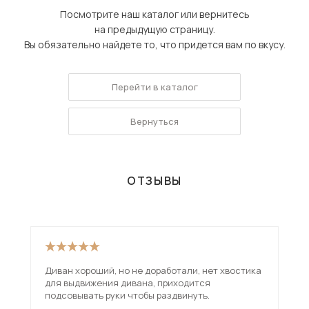
Посмотрите наш каталог или вернитесь
на предыдущую страницу.
Вы обязательно найдете то, что придется вам по вкусу.
Перейти в каталог
Вернуться
ОТЗЫВЫ
Диван хороший, но не доработали, нет хвостика
Взя
для выдвижения дивана, приходится
вар
подсовывать руки чтобы раздвинуть.
исп
чем