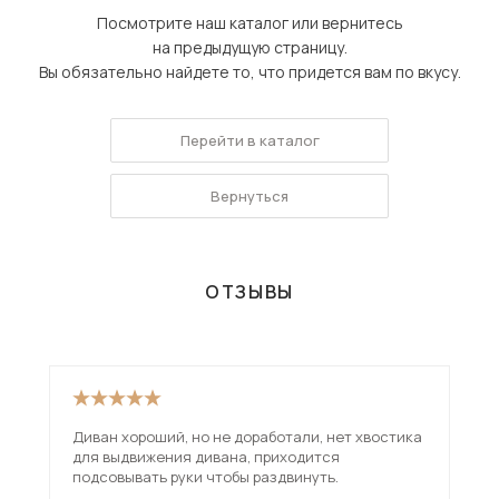
Посмотрите наш каталог или вернитесь
на предыдущую страницу.
Вы обязательно найдете то, что придется вам по вкусу.
Перейти в каталог
Вернуться
ОТЗЫВЫ
Диван хороший, но не доработали, нет хвостика
Взя
для выдвижения дивана, приходится
вар
подсовывать руки чтобы раздвинуть.
исп
чем