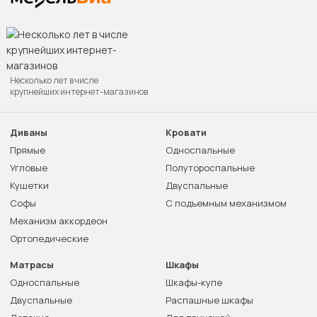
Несколько лет в числе
крупнейших интернет-магазинов
Диваны
Кровати
Прямые
Односпальные
Угловые
Полутороспальные
Кушетки
Двуспальные
Софы
С подъемным механизмом
Механизм аккордеон
Ортопедические
Матрасы
Шкафы
Односпальные
Шкафы-купе
Двуспальные
Распашные шкафы