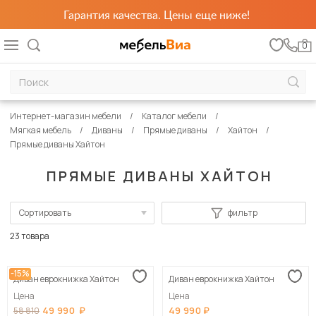
Гарантия качества. Цены еще ниже!
0
Интернет-магазин мебели
Каталог мебели
Мягкая мебель
Диваны
Прямые диваны
Хайтон
Прямые диваны Хайтон
ПРЯМЫЕ ДИВАНЫ ХАЙТОН
Сортировать
фильтр
По популярности
23 товара
Сначала дешевые
-15%
Диван еврокнижка Хайтон
Диван еврокнижка Хайтон
Сначала дорогие
Цена
Цена
49 990
49 990
58 810