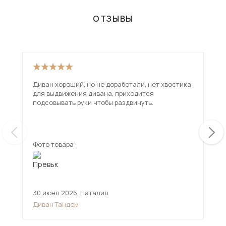
ОТЗЫВЫ
Диван хороший, но не доработали, нет хвостика
Взя
для выдвижения дивана, приходится
вар
подсовывать руки чтобы раздвинуть.
исп
чем
ещ
Фото товара:
Фот
30 июня 2026
,
Наталия
12 
Диван Тандем
Див