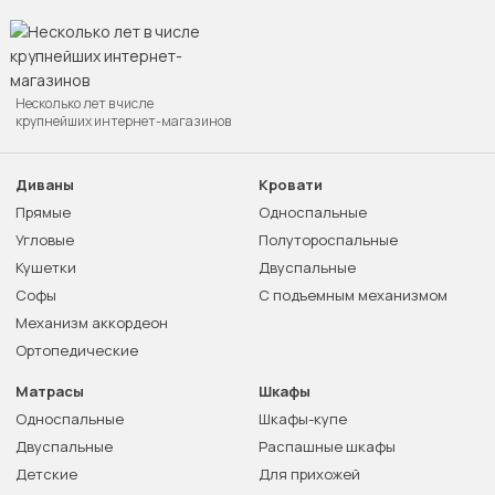
Несколько лет в числе
крупнейших интернет-магазинов
Диваны
Кровати
Прямые
Односпальные
Угловые
Полутороспальные
Кушетки
Двуспальные
Софы
С подъемным механизмом
Механизм аккордеон
Ортопедические
Матрасы
Шкафы
Односпальные
Шкафы-купе
Двуспальные
Распашные шкафы
Детские
Для прихожей