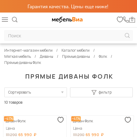
Гарантия качества. Цены еще ниже!
0
Интернет-магазин мебели
Каталог мебели
Мягкая мебель
Диваны
Прямые диваны
Фолк
Прямые диваны Фолк
ПРЯМЫЕ ДИВАНЫ ФОЛК
Сортировать
фильтр
По популярности
10 товаров
Сначала дешевые
-41%
-41%
Диван Фолк
Диван Фолк
Сначала дорогие
Цена
Цена
65 990
65 990
111 290
111 290