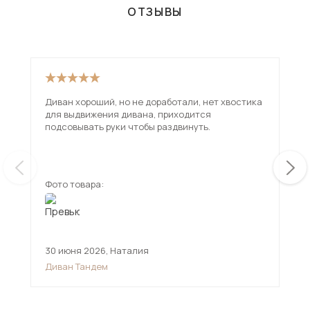
ОТЗЫВЫ
Диван хороший, но не доработали, нет хвостика
Взя
для выдвижения дивана, приходится
вар
подсовывать руки чтобы раздвинуть.
исп
чем
ещ
Фото товара:
Фот
30 июня 2026
,
Наталия
12 
Диван Тандем
Див