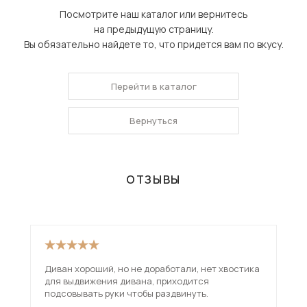
Посмотрите наш каталог или вернитесь
на предыдущую страницу.
Вы обязательно найдете то, что придется вам по вкусу.
Перейти в каталог
Вернуться
ОТЗЫВЫ
Диван хороший, но не доработали, нет хвостика
Взя
для выдвижения дивана, приходится
вар
подсовывать руки чтобы раздвинуть.
исп
чем