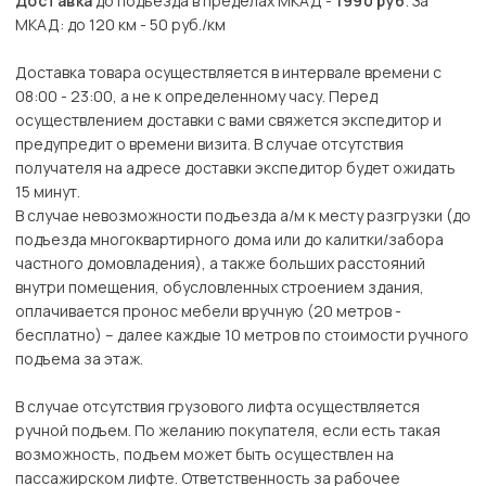
Доставка
до подъезда в пределах МКАД -
1990 руб
. За
МКАД: до 120 км - 50 руб./км
Доставка товара осуществляется в интервале времени с
08:00 - 23:00, а не к определенному часу. Перед
осуществлением доставки с вами свяжется экспедитор и
предупредит о времени визита. В случае отсутствия
получателя на адресе доставки экспедитор будет ожидать
15 минут.
В случае невозможности подъезда а/м к месту разгрузки (до
подъезда многоквартирного дома или до калитки/забора
частного домовладения), а также больших расстояний
внутри помещения, обусловленных строением здания,
оплачивается пронос мебели вручную (20 метров -
бесплатно) – далее каждые 10 метров по стоимости ручного
подъема за этаж.
В случае отсутствия грузового лифта осуществляется
ручной подъем. По желанию покупателя, если есть такая
возможность, подъем может быть осуществлен на
пассажирском лифте. Ответственность за рабочее