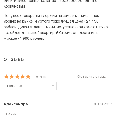
мини, искусственная кожа, арт. 5003900020495. Цвет -
Коричневый.
Цену всех товаров мы держим на самом минимальном
уровне на рынке, и у этого тоже лучшая цена - 24 490
рублей. Диван Атлант Т мини, искусственная кожа отлично
подойдет для вашей квартиры! Стоимость доставки в г.
Москве - 1 990 рублей.
ОТЗЫВЫ
Оставить отзыв
1 отзыв
Полезные
Полезные
Новые
Александра
30.09.2017
Старые
Оценки