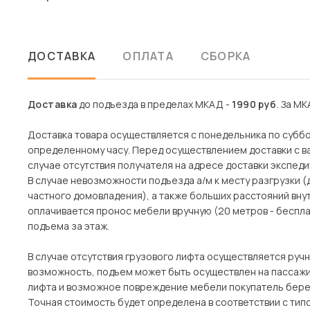
ДОСТАВКА
ОПЛАТА
СБОРКА
Доставка
до подъезда в пределах МКАД -
1990 руб
. За МК
Доставка товара осуществляется с понедельника по субботу
определенному часу. Перед осуществлением доставки с ва
случае отсутствия получателя на адресе доставки экспеди
В случае невозможности подъезда а/м к месту разгрузки 
частного домовладения), а также больших расстояний вн
оплачивается пронос мебели вручную (20 метров - беспла
подъема за этаж.
В случае отсутствия грузового лифта осуществляется ручн
возможность, подъем может быть осуществлен на пассажи
лифта и возможное повреждение мебели покупатель берет
Точная стоимость будет определена в соответствии с тип