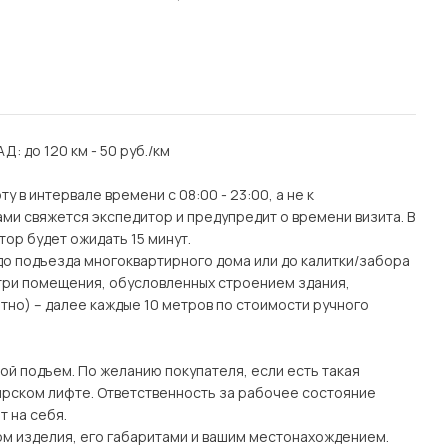
АД: до 120 км - 50 руб./км
 в интервале времени с 08:00 - 23:00, а не к
ми свяжется экспедитор и предупредит о времени визита. В
тор будет ожидать 15 минут.
(до подъезда многоквартирного дома или до калитки/забора
утри помещения, обусловленных строением здания,
тно) – далее каждые 10 метров по стоимости ручного
ой подъем. По желанию покупателя, если есть такая
рском лифте. Ответственность за рабочее состояние
 на себя.
ом изделия, его габаритами и вашим местонахождением.