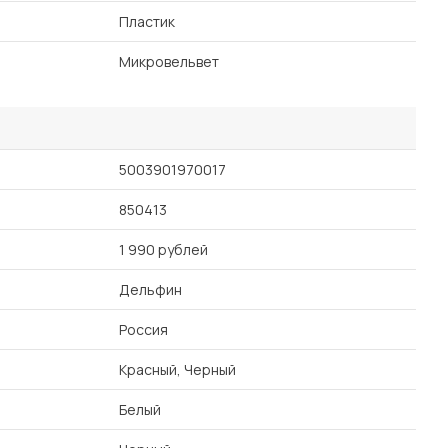
Пластик
Микровельвет
5003901970017
850413
1 990 рублей
Дельфин
Россия
Красный, Черный
Белый