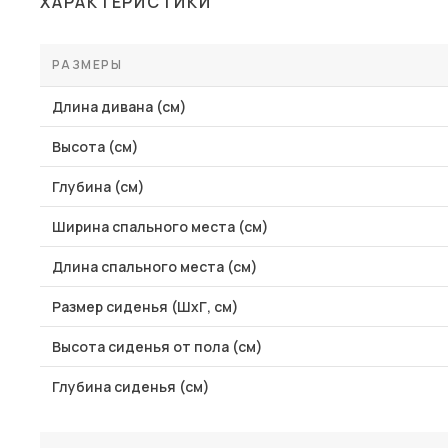
ХАРАКТЕРИСТИКИ
Столы и стулья
Шкафы и стеллажи
РАЗМЕРЫ
Пос
Комоды и тумбы
Длина дивана (см)
Вешалки и обувницы
Высота (см)
Гарнитуры
Глубина (см)
Ширина спального места (см)
Длина спального места (см)
Размер сиденья (ШхГ, см)
Высота сиденья от пола (см)
Глубина сиденья (см)