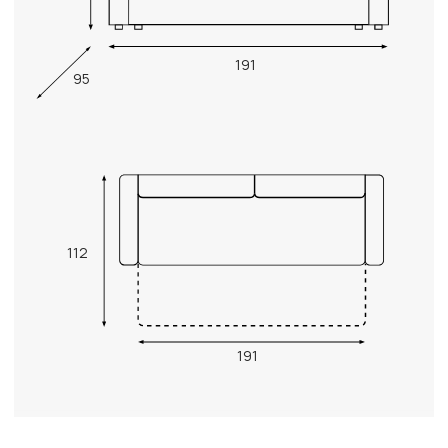
191
95
112
191