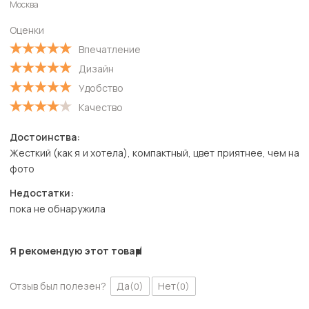
Москва
Старые
Оценки
С высокой оценкой
Впечатление
С низкой оценкой
Дизайн
Удобство
Качество
Достоинства:
Жесткий (как я и хотела), компактный, цвет приятнее, чем на
фото
Недостатки:
пока не обнаружила
Я рекомендую этот товар
Отзыв был полезен?
Да
Нет
(0)
(0)