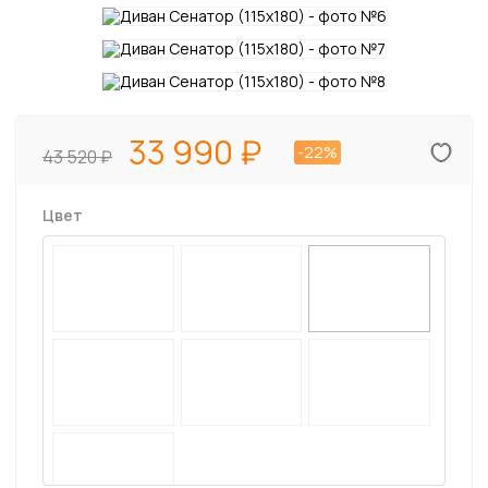
33 990
-22%
43 520
Цвет