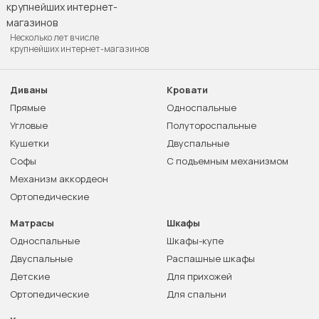
Несколько лет в числе
крупнейших интернет-магазинов
Диваны
Кровати
Прямые
Односпальные
Угловые
Полутороспальные
Кушетки
Двуспальные
Софы
С подъемным механизмом
Механизм аккордеон
Ортопедические
Матрасы
Шкафы
Односпальные
Шкафы-купе
Двуспальные
Распашные шкафы
Детские
Для прихожей
Ортопедические
Для спальни