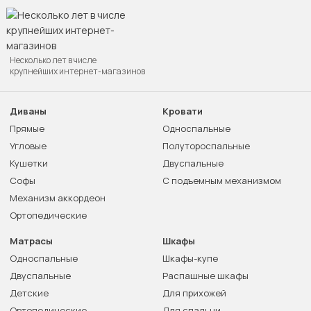
Несколько лет в числе
крупнейших интернет-магазинов
Диваны
Кровати
Прямые
Односпальные
Угловые
Полутороспальные
Кушетки
Двуспальные
Софы
С подъемным механизмом
Механизм аккордеон
Ортопедические
Матрасы
Шкафы
Односпальные
Шкафы-купе
Двуспальные
Распашные шкафы
Детские
Для прихожей
Ортопедические
Для спальни