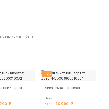
 с ящиком для белья
-15%
атной Квартет
Диван выкатной Квартет
Цена
 090
30 090
35 400