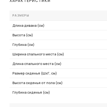
ХАРАКТЕРИСТИКИ
Столы и стулья
Шкафы и стеллажи
РАЗМЕРЫ
Пос
Комоды и тумбы
Длина дивана (см)
Вешалки и обувницы
Высота (см)
Гарнитуры
Глубина (см)
Ширина спального места (см)
Длина спального места (см)
Размер сиденья (ШхГ, см)
Высота сиденья от пола (см)
Глубина сиденья (см)