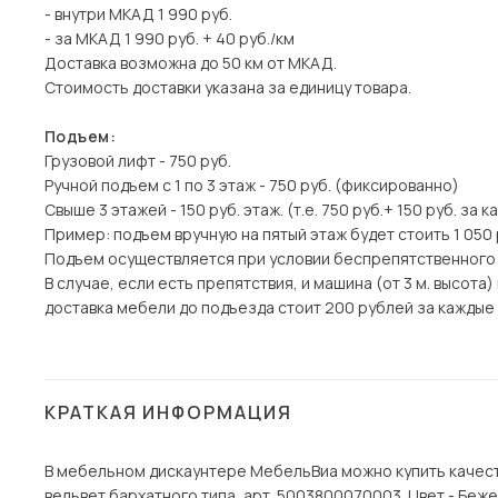
- внутри МКАД 1 990 руб.
- за МКАД 1 990 руб. + 40 руб./км
Доставка возможна до 50 км от МКАД.
Стоимость доставки указана за единицу товара.
Подъем:
Грузовой лифт - 750 руб.
Ручной подъем с 1 по 3 этаж - 750 руб. (фиксированно)
Свыше 3 этажей - 150 руб. этаж. (т.е. 750 руб.+ 150 руб. за 
Пример: подъем вручную на пятый этаж будет стоить 1 050 
Подъем осуществляется при условии беспрепятственного
В случае, если есть препятствия, и машина (от 3 м. высот
доставка мебели до подъезда стоит 200 рублей за каждые 1
КРАТКАЯ ИНФОРМАЦИЯ
В мебельном дискаунтере МебельВиа можно купить качест
вельвет бархатного типа, арт. 5003800070003. Цвет - Беже