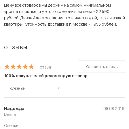
Цену всех товаров мы держим на самом минимальном
уровне на рынке, и у этого тоже лучшая цена - 22 590
рублей. Диван Аллегро, шенилл отлично подойдет для вашей
квартиры! Стоимость доставки в г. Москве - 1 955 рублей.
ОТЗЫВЫ
Оставить отзыв
1 отзыв
100% покупателей рекомендуют товар
Полезные
Полезные
Новые
Надежда
08.08.2016
Москва
Старые
Оценки
С высокой оценкой