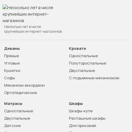
Несколько лет в числе
крупнейших интернет-магазинов
Диваны
Кровати
Прямые
Односпальные
Угловые
Полутороспальные
Кушетки
Двуспальные
Софы
С подъемным механизмом
Механизм аккордеон
Ортопедические
Матрасы
Шкафы
Односпальные
Шкафы-купе
Двуспальные
Распашные шкафы
Детские
Для прихожей