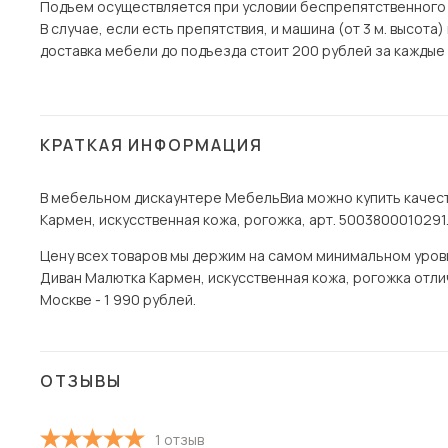
Подъем осуществляется при условии беспрепятственного
В случае, если есть препятствия, и машина (от 3 м. высот
доставка мебели до подъезда стоит 200 рублей за каждые 1
КРАТКАЯ ИНФОРМАЦИЯ
В мебельном дискаунтере МебельВиа можно купить качест
Кармен, искусственная кожа, рогожка, арт. 5003800010291.
Цену всех товаров мы держим на самом минимальном уровне
Диван Малютка Кармен, искусственная кожа, рогожка отлич
Москве - 1 990 рублей.
ОТЗЫВЫ
1 отзыв