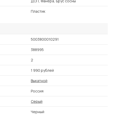
ДСП, Фанера, Брус сосны
Пластик
5003800010291
388995
2
1 990 рублей
Выкатной
Россия
Серый
Черный