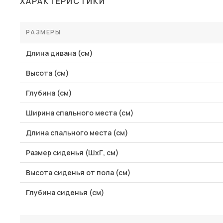
ХАРАКТЕРИСТИКИ
Столы и стулья
Шкафы и стеллажи
РАЗМЕРЫ
Пос
Комоды и тумбы
Длина дивана (см)
Вешалки и обувницы
Высота (см)
Гарнитуры
Глубина (см)
Ширина спального места (см)
Длина спального места (см)
Размер сиденья (ШхГ, см)
Высота сиденья от пола (см)
Глубина сиденья (см)