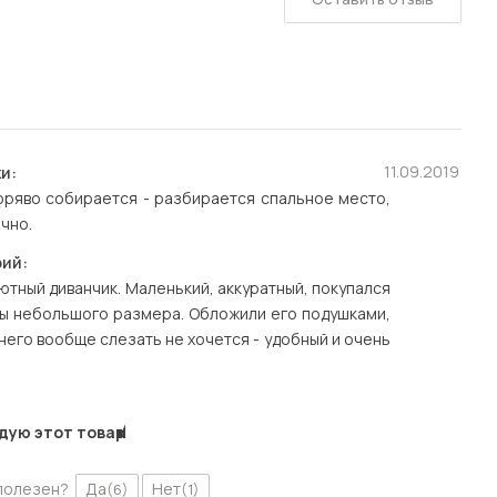
11.09.2019
и:
оряво собирается - разбирается спальное место,
ично.
ий:
ютный диванчик. Маленький, аккуратный, покупался
ты небольшого размера. Обложили его подушками,
 него вообще слезать не хочется - удобный и очень
дую этот товар
полезен?
Да
Нет
(6)
(1)