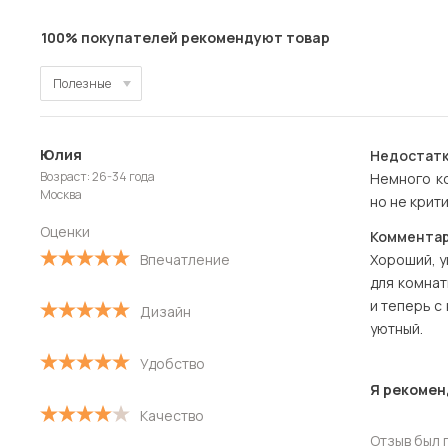
100% покупателей рекомендуют товар
Полезные
Полезные
Юлия
Недостатк
Новые
Возраст: 26-34 года
Немного к
Москва
но не крит
Старые
Оценки
Комментар
С высокой оценкой
Впечатление
Хороший, у
для комна
С низкой оценкой
и теперь с
Дизайн
уютный.
Удобство
Я рекомен
Качество
Отзыв был 