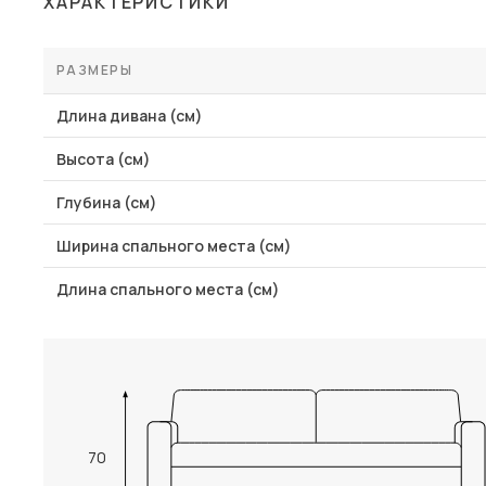
ХАРАКТЕРИСТИКИ
Столы и стулья
Шкафы и стеллажи
РАЗМЕРЫ
Пос
Комоды и тумбы
Длина дивана (см)
Вешалки и обувницы
Высота (см)
Гарнитуры
Глубина (см)
Ширина спального места (см)
Длина спального места (см)
70