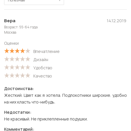
Полезные
Полезные
Новые
Вера
14.12.2019
Возраст: 55-64 года
Старые
Москва
С высокой оценкой
Оценки
С низкой оценкой
Впечатление
Дизайн
Удобство
Качество
Достоинства:
Жесткий. Цвет как я хотела. Подлокотники широкие. удобно
на них класть что-нибудь.
Недостатки:
Не красивый. Не приклепленные подушки.
Комментарий: