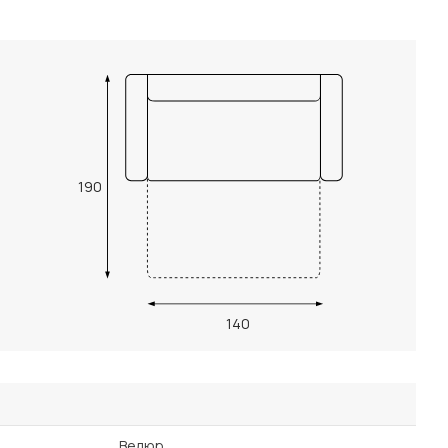
190
140
Велюр