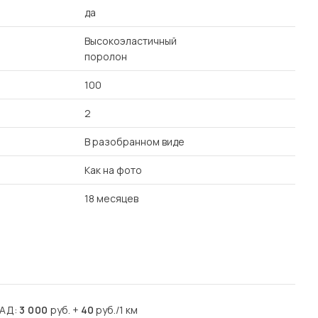
да
Высокоэластичный
поролон
100
2
В разобранном виде
Как на фото
18 месяцев
КАД:
3 000
руб. +
40
руб./1 км