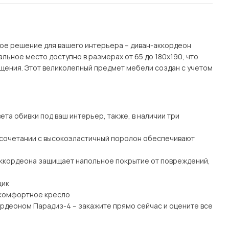
Посмотреть все шкафы
Посмотреть все кровати
мотреть все кухни и столовые группы
Все товары распродажи
Посмотреть все диваны
ое решение для вашего интерьера – диван-аккордеон
льное место доступно в размерах от 65 до 180х190, что
щения. Этот великолепный предмет мебели создан с учетом
Посмотреть всю
та обивки под ваш интерьер, также, в наличии три
 сочетании с высокоэластичный поролон обеспечивают
ккордеона защищает напольное покрытие от повреждений,
щик
и комфортное кресло
рдеоном Парадиз-4 – закажите прямо сейчас и оцените все