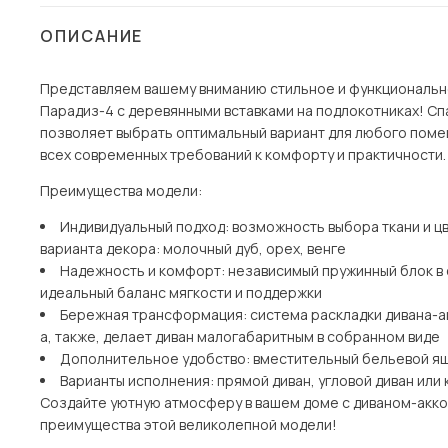
Столы и стулья
ОПИСАНИЕ
Шкафы и стеллажи
Пос
Представляем вашему вниманию стильное и функциональн
Комоды и тумбы
Парадиз-4 с деревянными вставками на подлокотниках! Спа
Вешалки и обувницы
позволяет выбрать оптимальный вариант для любого поме
Гарнитуры
всех современных требований к комфорту и практичности.
Преимущества модели:
Индивидуальный подход: возможность выбора ткани и цве
варианта декора: молочный дуб, орех, венге
Надежность и комфорт: независимый пружинный блок в
идеальный баланс мягкости и поддержки
Бережная трансформация: система раскладки дивана-а
а, также, делает диван малогабаритным в собранном виде
Дополнительное удобство: вместительный бельевой я
Варианты исполнения: прямой диван, угловой диван ил
Создайте уютную атмосферу в вашем доме с диваном-акко
преимущества этой великолепной модели!