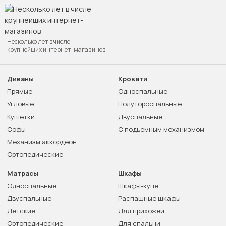
Несколько лет в числе
крупнейших интернет-магазинов
Диваны
Кровати
Прямые
Односпальные
Угловые
Полутороспальные
Кушетки
Двуспальные
Софы
С подъемным механизмом
Механизм аккордеон
Ортопедические
Матрасы
Шкафы
Односпальные
Шкафы-купе
Двуспальные
Распашные шкафы
Детские
Для прихожей
Ортопедические
Для спальни