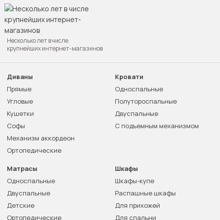
Несколько лет в числе
крупнейших интернет-магазинов
Диваны
Кровати
Прямые
Односпальные
Угловые
Полутороспальные
Кушетки
Двуспальные
Софы
С подъемным механизмом
Механизм аккордеон
Ортопедические
Матрасы
Шкафы
Односпальные
Шкафы-купе
Двуспальные
Распашные шкафы
Детские
Для прихожей
Ортопедические
Для спальни