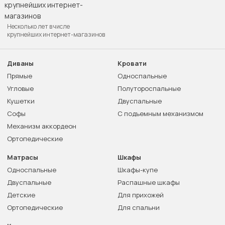
Несколько лет в числе
крупнейших интернет-магазинов
Диваны
Кровати
Прямые
Односпальные
Угловые
Полутороспальные
Кушетки
Двуспальные
Софы
С подъемным механизмом
Механизм аккордеон
Ортопедические
Матрасы
Шкафы
Односпальные
Шкафы-купе
Двуспальные
Распашные шкафы
Детские
Для прихожей
Ортопедические
Для спальни