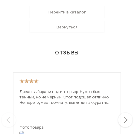
Перейти в каталог
Вернуться
ОТЗЫВЫ
Диван выбирали под интерьер. Нужен был
Оче
темный, но не черный. Этот подошел отлично,
Не перегружает комнату, выглядит аккуратно.
Фото товара:
Фот