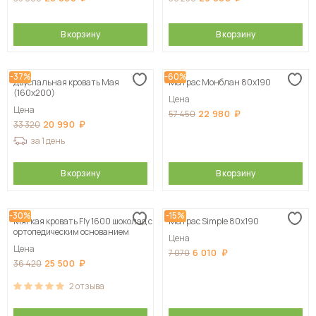
В корзину
В корзину
-37%
-60%
Двуспальная кровать Мая
Матрас Монблан 80х190
(160х200)
Цена
Цена
22 980
57 450
20 990
33 320
за 1 день
В корзину
В корзину
-30%
-15%
Мягкая кровать Fly 1600 шоколад с
Матрас Simple 80х190
ортопедическим основанием
Цена
Цена
6 010
7 070
25 500
36 420
2
отзыва