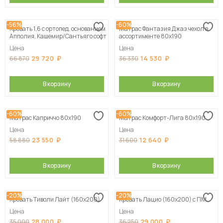
-56%
-60%
Кровать 1,6 с ортопед. основанием
Матрас Фантазия Джаз чехол в
Апполия, Кашемир/Сантьяго софт
ассортименте 80х190
Цена
Цена
29 720
14 530
66 870
36 330
В корзину
В корзину
-60%
-60%
Матрас Каприччо 80х190
Матрас Комфорт-Лига 80х190
Цена
Цена
23 550
12 640
58 880
31 600
В корзину
В корзину
-20%
-20%
Кровать Тиволи Лайт (160х200)
Кровать Лацио (160х200) с ПМ
Цена
Цена
28 000
29 000
35 000
36 250