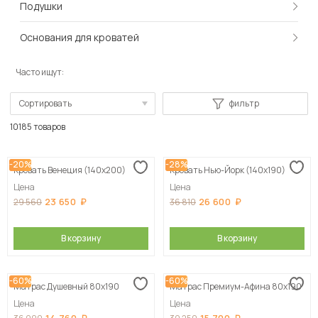
Подушки
Основания для кроватей
Часто ищут:
Сортировать
фильтр
По популярности
10185 товаров
Сначала дешевые
-20%
-28%
Кровать Венеция (140х200)
Кровать Нью-Йорк (140х190)
Сначала дорогие
Цена
Цена
23 650
26 600
29 560
36 810
В корзину
В корзину
-60%
-60%
Матрас Душевный 80х190
Матрас Премиум-Афина 80х190
Цена
Цена