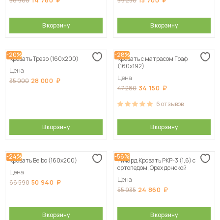
14 760
15 700
36 900
39 250
В корзину
В корзину
-20%
-28%
Кровать Трезо (160х200)
Кровать с матрасом Граф
(160х192)
Цена
Цена
28 000
35 000
34 150
47 280
6
отзывов
В корзину
В корзину
-24%
-56%
Кровать Belbo (160х200)
Ричард Кровать РКР-3 (1,6) с
ортопедом, Орех донской
Цена
Цена
50 940
66 590
24 860
55 935
В корзину
В корзину