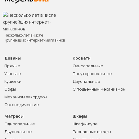
Несколько лет в числе
крупнейших интернет-магазинов
Диваны
Кровати
Прямые
Односпальные
Угловые
Полутороспальные
Кушетки
Двуспальные
Софы
С подъемным механизмом
Механизм аккордеон
Ортопедические
Матрасы
Шкафы
Односпальные
Шкафы-купе
Двуспальные
Распашные шкафы