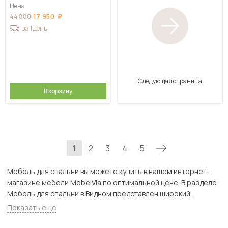
Цена
17 950
44 880
за 1 день
Следующая страница
В корзину
1
2
3
4
5
Мебель для спальни вы можете купить в нашем интернет-
магазине мебели MebelVia по оптимальной цене. В разделе
Мебель для спальни в Видном представлен широкий
ассортимент товаров с доставкой в Москве и Подмосковью,
Показать еще
включая Видное. Всего товаров в категории «Мебель для
спальни» - 10185 шт.