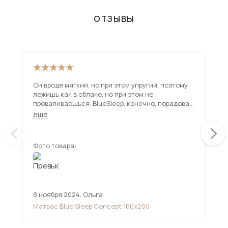
ОТЗЫВЫ
Он вроде мягкий, но при этом упругий, поэтому
заг
лежишь как в облаке, но при этом не
проваливаешься. BlueSleep, конечно, порадовал
и с самим сервисом — доставка быстрая, без
ещё
задержек, сотрудники всё четко объяснили.
Видно, что у них отношение к клиентам на
уровне. Если ищете хороший матрас, чтобы не
Фото товара:
Фот
просто спать, а высыпаться — этот отличное
решение!
8 ноября 2024
,
Ольга
13 
Матрас Blue Sleep Concept 160х200
Мн
див