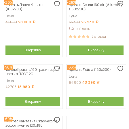
-20%
-26%
Кровать Лацио Капитоне
Кровать Сенди 160 Air (Velutto 71)
(160х200)
(160х200)
Цена
Цена
28 000
26 230
35 000
35 390
за 1 день
3
отзыва
В корзину
В корзину
-56%
-33%
Толедо Кровать 160 графит серый,
Кровать Лейла (180х200)
настил ЛДСП 2С
Цена
Цена
43 390
64 860
18 980
42 705
В корзину
В корзину
-60%
Матрас Фантазия Джаз чехол в
ассортименте 120х190