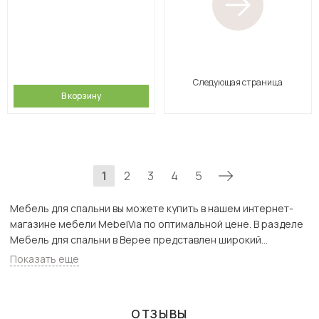
Следующая страница
В корзину
1
2
3
4
5
Мебель для спальни вы можете купить в нашем интернет-
магазине мебели MebelVia по оптимальной цене. В разделе
Мебель для спальни в Верее представлен широкий
ассортимент товаров с доставкой в Москве и Подмосковью,
Показать еще
включая Верея. Всего товаров в категории «Мебель для
спальни» - 10182 шт.
ОТЗЫВЫ