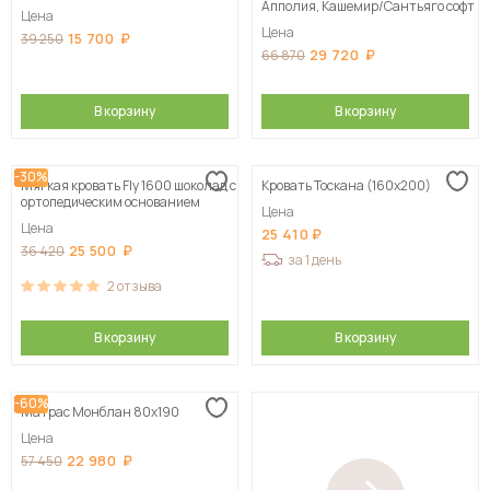
Апполия, Кашемир/Сантьяго софт
Цена
Цена
15 700
39 250
29 720
66 870
В корзину
В корзину
-30%
Мягкая кровать Fly 1600 шоколад с
Кровать Тоскана (160х200)
ортопедическим основанием
Цена
Цена
25 410
25 500
36 420
за 1 день
2
отзыва
В корзину
В корзину
-60%
Матрас Монблан 80х190
Цена
22 980
57 450