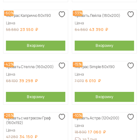
-60%
-33%
Матрас Каприччо 80х190
Кровать Лейла (180х200)
Цена
Цена
23 550
43 390
58 880
64 860
В корзину
В корзину
-42%
-15%
Кровать Стелла (160х200)
Матрас Simple 80х190
Цена
Цена
39 298
6 010
68 100
7 070
В корзину
В корзину
-28%
-10%
Кровать с матрасом Граф
Кровать Астра (120х200)
(160х192)
Цена
Цена
17 060
18 890
34 150
47 280
за 3 дня