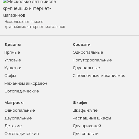
Несколько лет в числе
крупнейших интернет-магазинов
Диваны
Кровати
Прямые
Односпальные
Угловые
Полутороспальные
Кушетки
Двуспальные
Софы
С подъемным механизмом
Механизм аккордеон
Ортопедические
Матрасы
Шкафы
Односпальные
Шкафы-купе
Двуспальные
Распашные шкафы
Детские
Для прихожей
Ортопедические
Для спальни