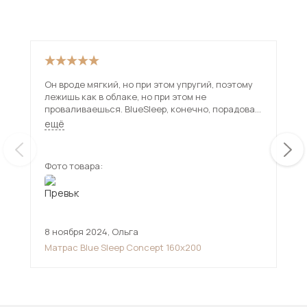
Он вроде мягкий, но при этом упругий, поэтому
заг
лежишь как в облаке, но при этом не
проваливаешься. BlueSleep, конечно, порадовал
и с самим сервисом — доставка быстрая, без
ещё
задержек, сотрудники всё четко объяснили.
Видно, что у них отношение к клиентам на
уровне. Если ищете хороший матрас, чтобы не
Фото товара:
Фот
просто спать, а высыпаться — этот отличное
решение!
8 ноября 2024
,
Ольга
13 
Матрас Blue Sleep Concept 160х200
Мн
див