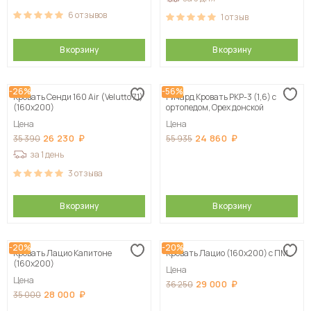
6
отзывов
1
отзыв
В корзину
В корзину
-26%
-56%
Кровать Сенди 160 Air (Velutto 71)
Ричард Кровать РКР-3 (1,6) с
(160х200)
ортопедом, Орех донской
Цена
Цена
26 230
24 860
35 390
55 935
за 1 день
3
отзыва
В корзину
В корзину
-20%
-20%
Кровать Лацио Капитоне
Кровать Лацио (160х200) с ПМ
(160х200)
Цена
Цена
29 000
36 250
28 000
35 000