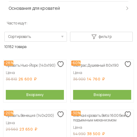
Основания для кроватей
Часто ищут:
Сортировать
фильтр
По популярности
10182 товара
Сначала дешевые
-28%
-60%
Кровать Нью-Йорк (140х190)
Матрас Душевный 80х190
Сначала дорогие
Цена
Цена
26 600
14 760
36 810
36 900
В корзину
В корзину
-20%
-30%
Кровать Венеция (140х200)
Мягкая кровать Betsi 1600 беж с
подъемным механизмом
Цена
Цена
23 650
29 560
38 500
54 990