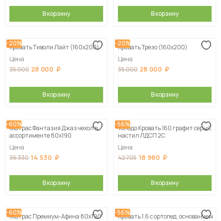
В корзину
В корзину
-20%
-20%
Кровать Тиволи Лайт (160х200)
Кровать Трезо (160х200)
Цена
Цена
28 000
28 000
35 000
35 000
В корзину
В корзину
-60%
-56%
Матрас Фантазия Джаз чехол в
Толедо Кровать 160 графит серый,
ассортименте 80х190
настил ЛДСП 2С
Цена
Цена
14 530
18 980
36 330
42 705
В корзину
В корзину
-60%
-56%
Матрас Премиум-Афина 80х190
Кровать 1,6 с ортопед. основанием