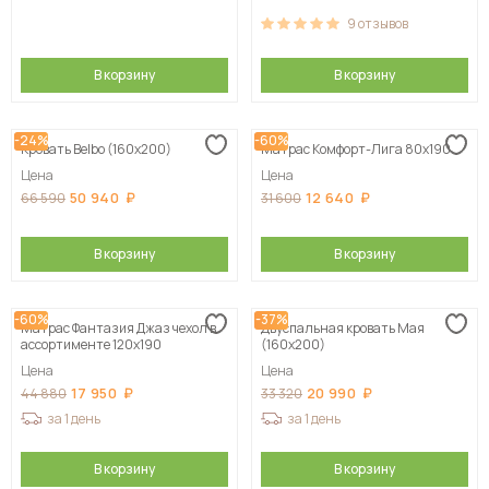
9
отзывов
В корзину
В корзину
-24%
-60%
Кровать Belbo (160х200)
Матрас Комфорт-Лига 80х190
Цена
Цена
50 940
12 640
66 590
31 600
В корзину
В корзину
-60%
-37%
Матрас Фантазия Джаз чехол в
Двуспальная кровать Мая
ассортименте 120х190
(160х200)
Цена
Цена
17 950
20 990
44 880
33 320
за 1 день
за 1 день
В корзину
В корзину