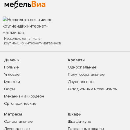
Несколько лет в числе
крупнейших интернет-магазинов
Диваны
Кровати
Прямые
Односпальные
Угловые
Полутороспальные
Кушетки
Двуспальные
Софы
С подъемным механизмом
Механизм аккордеон
Ортопедические
Матрасы
Шкафы
Односпальные
Шкафы-купе
Двуспальные
Распашные шкафы