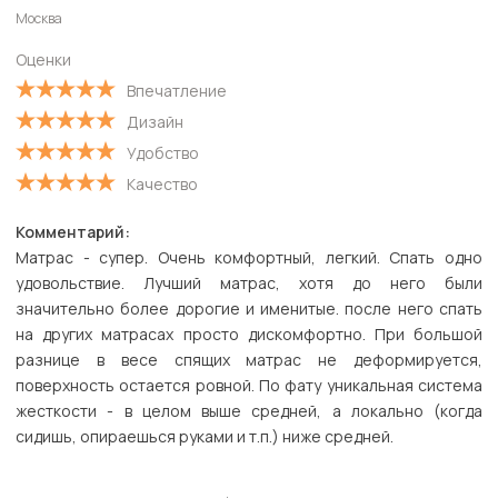
Москва
Старые
Оценки
С высокой оценкой
Впечатление
С низкой оценкой
Дизайн
Удобство
Качество
Комментарий:
Матрас - супер. Очень комфортный, легкий. Спать одно
удовольствие. Лучший матрас, хотя до него были
значительно более дорогие и именитые. после него спать
на других матрасах просто дискомфортно. При большой
разнице в весе спящих матрас не деформируется,
поверхность остается ровной. По фату уникальная система
жесткости - в целом выше средней, а локально (когда
сидишь, опираешься руками и т.п.) ниже средней.