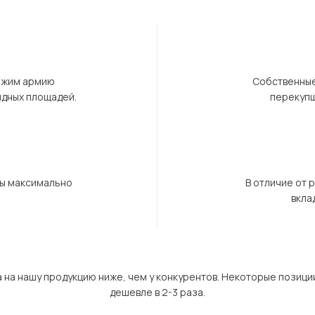
ержим армию
Собственные
ндных площадей.
перекупщ
бы максимально
В отличие от 
вкла
а на нашу продукцию ниже, чем у конкурентов. Некоторые позици
дешевле в 2-3 раза.