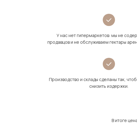
У нас нет гипермаркетов: мы не сод
продавцов и не обслуживаем гектары аре
Производство и склады сделаны так, что
снизить издержки.
В итоге цен