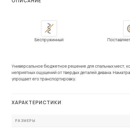
ОПИСАНИЕ
Столы и стулья
Шкафы и стеллажи
Пос
Комоды и тумбы
Вешалки и обувницы
Беспружинный
Поставляет
Гарнитуры
Универсальное бюджетное решение для спальных мест, ко
неприятных ощущений от твердых деталей дивана. Наматра
упрощает его транспортировку.
ХАРАКТЕРИСТИКИ
РАЗМЕРЫ