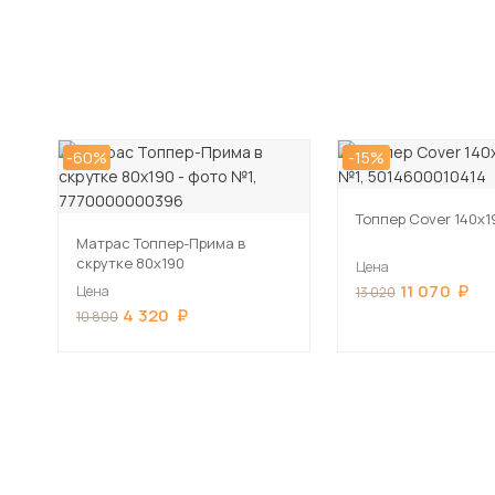
-60%
-15%
Топпер Cover 140х1
Матрас Топпер-Прима в
скрутке 80х190
Цена
11 070
Цена
13 020
4 320
10 800