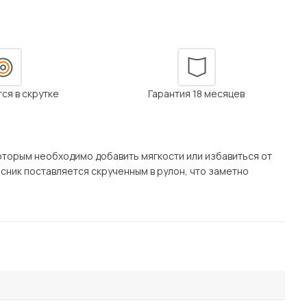
Посмотреть все шкафы
Посмотреть все кровати
мотреть все кухни и столовые группы
Все товары распродажи
Посмотреть все диваны
ся в скрутке
Гарантия 18 месяцев
Посмотреть всю
торым необходимо добавить мягкости или избавиться от
сник поставляется скрученным в рулон, что заметно