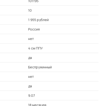
101195
10
1 955 рублей
Россия
нет
4 см ППУ
да
Беспружинный
нет
да
9.07
18 месяцев