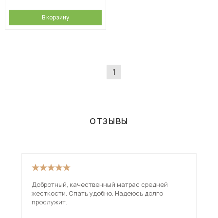
В корзину
1
ОТЗЫВЫ
Добротный, качественный матрас средней
Обы
жесткости. Спать удобно. Надеюсь долго
Со 
прослужит.
под
чув
ещ