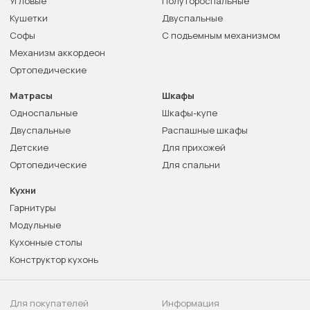
Угловые
Полутороспальные
Кушетки
Двуспальные
Софы
С подъемным механизмом
Механизм аккордеон
Ортопедические
Матрасы
Шкафы
Односпальные
Шкафы-купе
Двуспальные
Распашные шкафы
Детские
Для прихожей
Ортопедические
Для спальни
Кухни
Гарнитуры
Модульные
Кухонные столы
Конструктор кухонь
Для покупателей
Информация