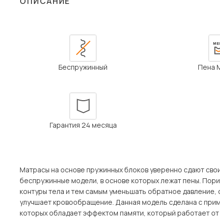
ОПИСАНИЕ
Столы и стулья
Шкафы и стеллажи
Пос
Комоды и тумбы
Вешалки и обувницы
Беспружинный
Пена 
Гарнитуры
Гарантия 24 месяца
Матрасы на основе пружинных блоков уверенно сдают сво
беспружинные модели, в основе которых лежат пены. Пори
контуры тела и тем самым уменьшать обратное давление, 
улучшает кровообращение. Данная модель сделана с приме
которых обладает эффектом памяти, который работает от 