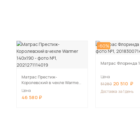
-60%
Матрас Флоринда 1
Матрас Престиж-
Цена
Королевский в чехле Warmer
20 510
51 280
140х190
Цена
Доставка
за 1 день
46 580