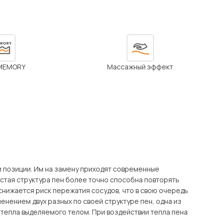
Посмотреть все шкафы
Посмотреть все кровати
мотреть все кухни и столовые группы
Все товары распродажи
Посмотреть все диваны
MEMORY
Массажный эффект
Посмотреть всю
и позиции. Им на замену приходят современные
стая структура пен более точно способна повторять
снижается риск пережатия сосудов, что в свою очередь
нением двух разных по своей структуре пен, одна из
тепла выделяемого телом. При воздействии тепла пена