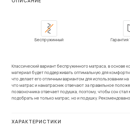
ОПИСАНИЕ
Столы и стулья
Шкафы и стеллажи
Пос
Комоды и тумбы
Вешалки и обувницы
Беспружинный
Гарантия
Гарнитуры
Классический вариант беспружинного матраса, в основе 
материал будет поддерживать оптимальную для комфортно
что делает его отличным вариантом для использовании на
что матрас и наматрасник отвечают за правильное положе
позвоночника отвечает подушка, поэтому, чтобы сон ста
подобрать не только матрас, но и подушку. Рекомендован
ХАРАКТЕРИСТИКИ