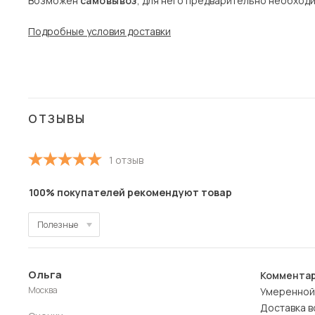
Возможен
самовывоз
, для него предварительно необход
Подробные условия доставки
ОТЗЫВЫ
1 отзыв
100% покупателей рекомендуют товар
Полезные
Полезные
Ольга
Комментар
Новые
Москва
Умеренной
Доставка в
Старые