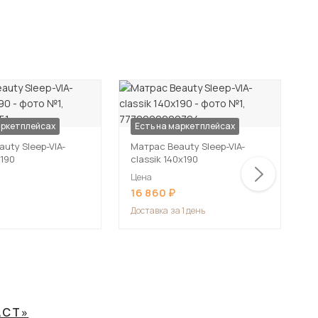
аркетплейсах
Есть на маркетплейсах
uty Sleep-VIA-
Матрас Beauty Sleep-VIA-
М
х190
classik 140х190
c
Цена
Ц
16 860
1
Доставка
за 1 день
ACT»