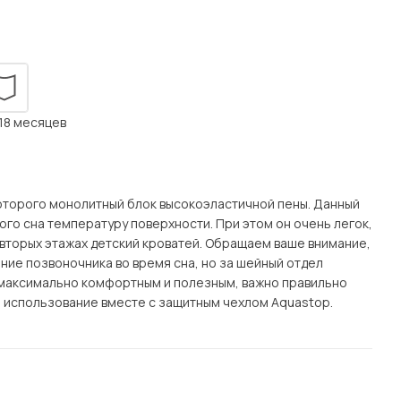
Посмотреть все шкафы
Посмотреть все кровати
мотреть все кухни и столовые группы
Все товары распродажи
Посмотреть все диваны
 18 месяцев
Посмотреть всю
которого монолитный блок высокоэластичной пены. Данный
го сна температуру поверхности. При этом он очень легок,
 вторых этажах детский кроватей. Обращаем ваше внимание,
ние позвоночника во время сна, но за шейный отдел
л максимально комфортным и полезным, важно правильно
о использование вместе с защитным чехлом Aquastop.