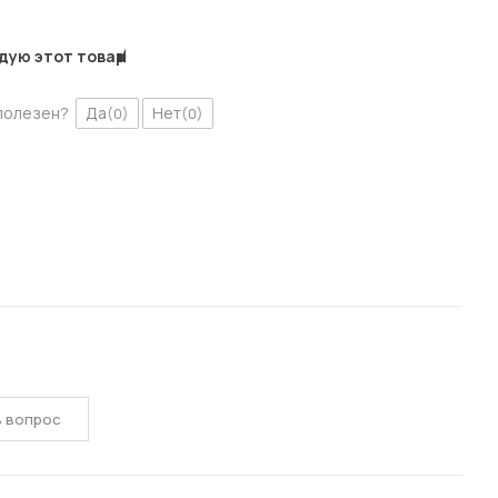
дую этот товар
полезен?
Да
Нет
(0)
(0)
ь вопрос